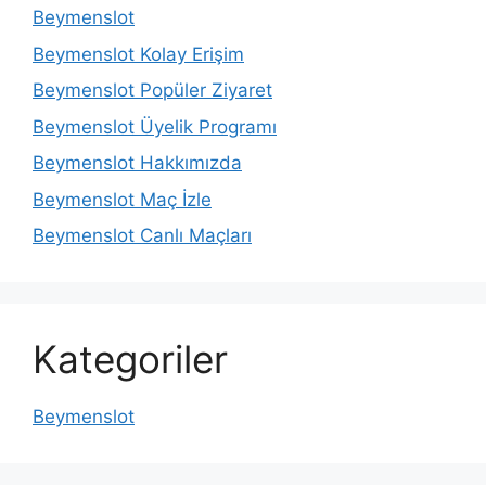
Beymenslot
Beymenslot Kolay Erişim
Beymenslot Popüler Ziyaret
Beymenslot Üyelik Programı
Beymenslot Hakkımızda
Beymenslot Maç İzle
Beymenslot Canlı Maçları
Kategoriler
Beymenslot