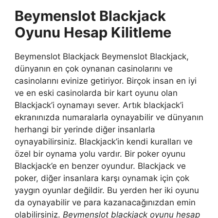
Beymenslot Blackjack
Oyunu Hesap Kilitleme
Beymenslot Blackjack Beymenslot Blackjack,
dünyanın en çok oynanan casinolarını ve
casinolarını evinize getiriyor. Birçok insan en iyi
ve en eski casinolarda bir kart oyunu olan
Blackjack’i oynamayı sever. Artık blackjack’i
ekranınızda numaralarla oynayabilir ve dünyanın
herhangi bir yerinde diğer insanlarla
oynayabilirsiniz. Blackjack’in kendi kuralları ve
özel bir oynama yolu vardır. Bir poker oyunu
Blackjack’e en benzer oyundur. Blackjack ve
poker, diğer insanlara karşı oynamak için çok
yaygın oyunlar değildir. Bu yerden her iki oyunu
da oynayabilir ve para kazanacağınızdan emin
olabilirsiniz.
Beymenslot blackjack oyunu hesap