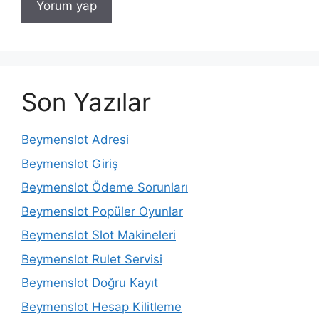
Son Yazılar
Beymenslot Adresi
Beymenslot Giriş
Beymenslot Ödeme Sorunları
Beymenslot Popüler Oyunlar
Beymenslot Slot Makineleri
Beymenslot Rulet Servisi
Beymenslot Doğru Kayıt
Beymenslot Hesap Kilitleme