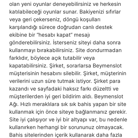
olan yeni oyunlar deneyebilirsiniz ve herkesin
katılabileceği oyunlar sunar. Bakiyenizi sıfırlar
veya geri çekerseniz, döngü koşulları
karşılandığı sürece doğrudan canlı destek
ekibine bir “hesabı kapat” mesajı
gönderebilirsiniz. İsterseniz siteyi daha sonra
kullanmayı bırakabilirsiniz. Site dondurmadan
farklıdır, böylece açık tutabilir veya
kapatabilirsiniz. Şirket, sorarlarsa Beymenslot
müşterisinin hesabını silebilir. Şirket, müşterinin
verilerini uzun süre tutmak istiyor. Şirket para
kazandı ve sayfadaki haksız farkı düzeltti ve
müşterilerden iyi geri bildirim aldı. Beymenslot
Ağı. Hızlı meraklılara sık sık bahis yapan bir site
kullanmak için önce siteye bağlanmanız gerekir.
Site iyi çalışıyor ve iyi bir altyapı var, bu nedenle
kullanırken herhangi bir sorununuz olmayacak.
Bahis sitelerinden içerik kullanarak daha fazla