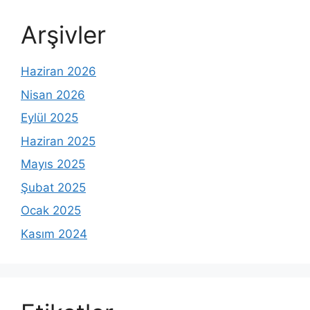
Arşivler
Haziran 2026
Nisan 2026
Eylül 2025
Haziran 2025
Mayıs 2025
Şubat 2025
Ocak 2025
Kasım 2024