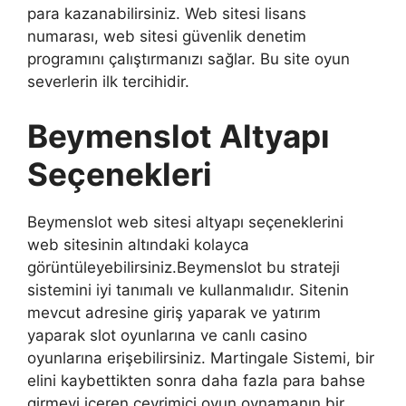
para kazanabilirsiniz. Web sitesi lisans
numarası, web sitesi güvenlik denetim
programını çalıştırmanızı sağlar. Bu site oyun
severlerin ilk tercihidir.
Beymenslot Altyapı
Seçenekleri
Beymenslot web sitesi altyapı seçeneklerini
web sitesinin altındaki kolayca
görüntüleyebilirsiniz.Beymenslot bu strateji
sistemini iyi tanımalı ve kullanmalıdır. Sitenin
mevcut adresine giriş yaparak ve yatırım
yaparak slot oyunlarına ve canlı casino
oyunlarına erişebilirsiniz. Martingale Sistemi, bir
elini kaybettikten sonra daha fazla para bahse
girmeyi içeren çevrimiçi oyun oynamanın bir