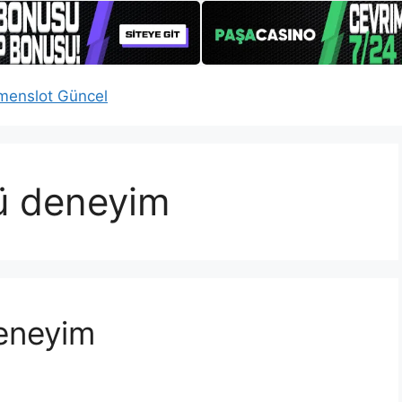
ü deneyim
eneyim