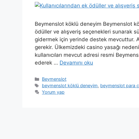
Beymenslot köklü deneyim Beymenslot köklü
ödüller ve alışveriş seçenekleri sunarak s
gidermek için yerinde destek mevcuttur. A
gerekir. Ülkemizdeki casino yasağı nedeniy
kullanıcıları mevcut adresi resmi Beymensl
ederek …
Devamını oku
Kategoriler
Beymenslot
Etiketler
beymenslot köklü deneyim
,
beymenslot para 
Yorum yap