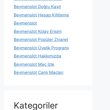
Beymenslot Doğru Kayıt
Beymenslot Hesap Kilitleme
Beymenslot
Beymenslot Kolay Erişim
Beymenslot Popüler Ziyaret
Beymenslot Üyelik Programı
Beymenslot Hakkımızda
Beymenslot Maç İzle
Beymenslot Canlı Maçları
Kategoriler