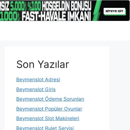
Son Yazılar
Beymenslot Adresi
Beymenslot Giriş
Beymenslot Ödeme Sorunları
Beymenslot Popüler Oyunlar
Beymenslot Slot Makineleri
Beymenslot Rulet Servisi