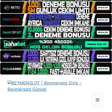
İçeriğe
atla
Menü