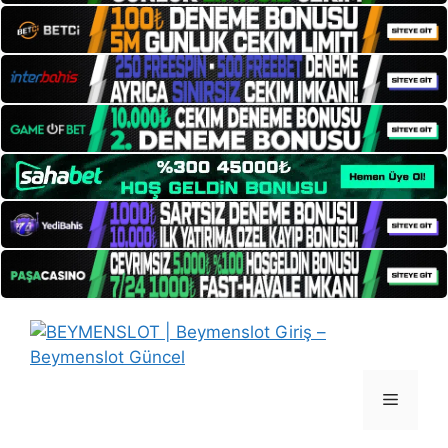
İçeriğe
atla
Menü