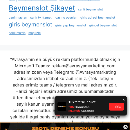
Beymenslot Şikayet
canli beymenslot
canlı maçları
canlı tv hizmeti
casino oyunları
giris adresi beymenslot
giris beymenslot
giris yap beymenslot
güncel beymenslot
hakkımızda
maç izle
"Avrasya'nın en büyük reklam platformunda olmak için
Microsoft Teams:
reklam@avrasyamarketing.com
adresimizden veya Telegram: @Avrasyamarketing
adresimizden irtibat kurabilirsiniz. (Tek iletişim
adreslerimiz teams / telegram ve mail adresimizdir.
Harici hiçbir iletişim adresimiz bulunmamaktadır.
Lütfen itibar etmeyiniz.) Türkiye yasalarına göre 7258
sayılı kanun uyarınca yasa dışı bahis oynamanın
cezaları mevcuttur. Şu an bulunduğunuz site hiç bir
şekilde illegal bahis oyunları oynatmıyor ve oynamaya
aracı olmuyordur.
tersobet
|
yedibahis
|
rolibet
|
×
1xbitgirisyap
|
darkbet
|
casinokali
|
karebet
|
kikbet
"