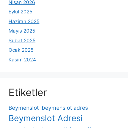
Nisan 2026
Eylül 2025
Haziran 2025
Mayıs 2025
Şubat 2025
Ocak 2025
Kasım 2024
Etiketler
Beymenslot
beymenslot adres
Beymenslot Adresi