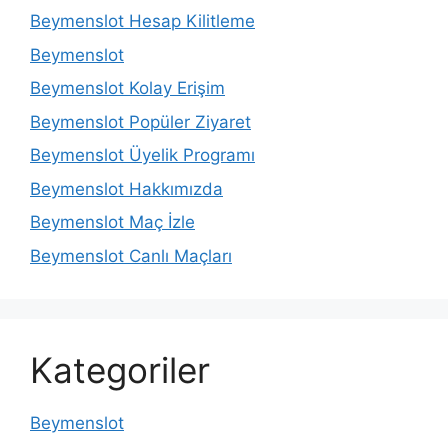
Beymenslot Hesap Kilitleme
Beymenslot
Beymenslot Kolay Erişim
Beymenslot Popüler Ziyaret
Beymenslot Üyelik Programı
Beymenslot Hakkımızda
Beymenslot Maç İzle
Beymenslot Canlı Maçları
Kategoriler
Beymenslot