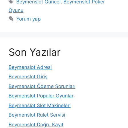
Etiketler
Beymenslot Güncel
,
Beymenslot Poker
Oyunu
Yorum yap
Son Yazılar
Beymenslot Adresi
Beymenslot Giriş
Beymenslot Ödeme Sorunları
Beymenslot Popüler Oyunlar
Beymenslot Slot Makineleri
Beymenslot Rulet Servisi
Beymenslot Doğru Kayıt