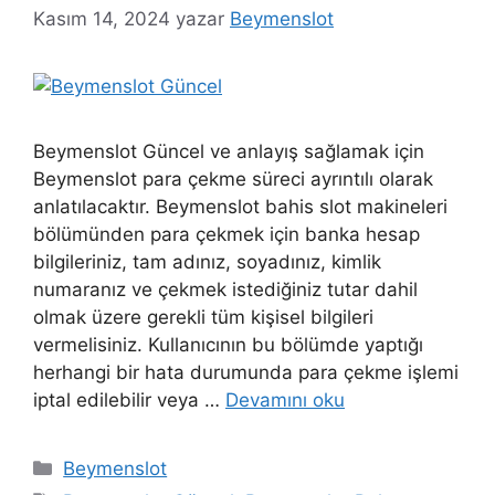
Kasım 14, 2024
yazar
Beymenslot
Beymenslot Güncel ve anlayış sağlamak için
Beymenslot para çekme süreci ayrıntılı olarak
anlatılacaktır. Beymenslot bahis slot makineleri
bölümünden para çekmek için banka hesap
bilgileriniz, tam adınız, soyadınız, kimlik
numaranız ve çekmek istediğiniz tutar dahil
olmak üzere gerekli tüm kişisel bilgileri
vermelisiniz. Kullanıcının bu bölümde yaptığı
herhangi bir hata durumunda para çekme işlemi
iptal edilebilir veya …
Devamını oku
Kategoriler
Beymenslot