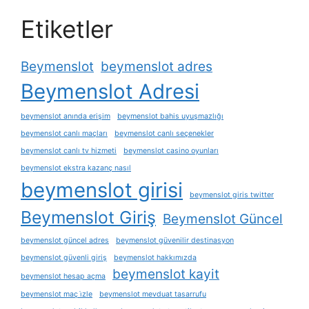
Etiketler
Beymenslot
beymenslot adres
Beymenslot Adresi
beymenslot anında erişim
beymenslot bahis uyuşmazlığı
beymenslot canlı maçları
beymenslot canlı seçenekler
beymenslot canlı tv hizmeti
beymenslot casino oyunları
beymenslot ekstra kazanç nasıl
beymenslot girisi
beymenslot giris twitter
Beymenslot Giriş
Beymenslot Güncel
beymenslot güncel adres
beymenslot güvenilir destinasyon
beymenslot güvenli giriş
beymenslot hakkımızda
beymenslot kayit
beymenslot hesap açma
beymenslot maç i̇zle
beymenslot mevduat tasarrufu