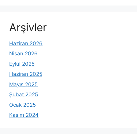
Arşivler
Haziran 2026
Nisan 2026
Eylül 2025
Haziran 2025
Mayıs 2025
Şubat 2025
Ocak 2025
Kasım 2024