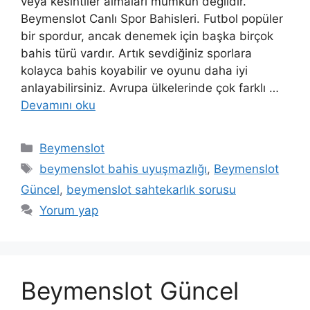
veya kesintiler almaları mümkün değildir.
Beymenslot Canlı Spor Bahisleri. Futbol popüler
bir spordur, ancak denemek için başka birçok
bahis türü vardır. Artık sevdiğiniz sporlara
kolayca bahis koyabilir ve oyunu daha iyi
anlayabilirsiniz. Avrupa ülkelerinde çok farklı …
Devamını oku
Kategoriler
Beymenslot
Etiketler
beymenslot bahis uyuşmazlığı
,
Beymenslot
Güncel
,
beymenslot sahtekarlık sorusu
Yorum yap
Beymenslot Güncel