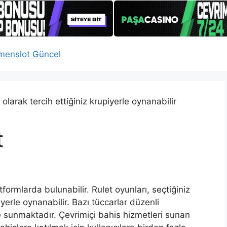
t
formlarda bulunabilir. Rulet oyunları, seçtiğiniz
iyerle oynanabilir. Bazı tüccarlar düzenli
e sunmaktadır. Çevrimiçi bahis hizmetleri sunan