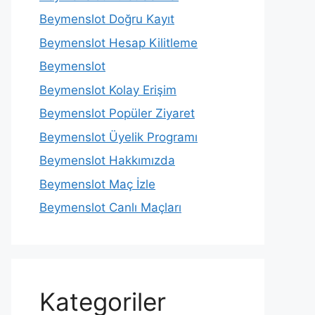
Beymenslot Doğru Kayıt
Beymenslot Hesap Kilitleme
Beymenslot
Beymenslot Kolay Erişim
Beymenslot Popüler Ziyaret
Beymenslot Üyelik Programı
Beymenslot Hakkımızda
Beymenslot Maç İzle
Beymenslot Canlı Maçları
Kategoriler