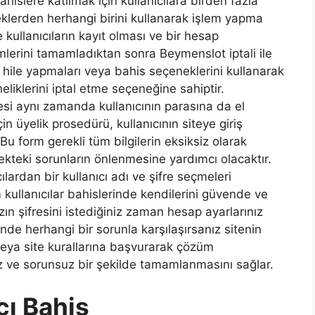
ahislere katılmak için kullanıcılara birden fazla
klerden herhangi birini kullanarak işlem yapma
kullanıcıların kayıt olması ve bir hesap
lemlerini tamamladıktan sonra Beymenslot iptali ile
ılar hile yapmaları veya bahis seçeneklerini kullanarak
iklerini iptal etme seçeneğine sahiptir.
esi aynı zamanda kullanıcının parasına da el
in üyelik prosedürü, kullanıcının siteye giriş
Bu form gerekli tüm bilgilerin eksiksiz olarak
ekteki sorunların önlenmesine yardımcı olacaktır.
ılardan bir kullanıcı adı ve şifre seçmeleri
kullanıcılar bahislerinde kendilerini güvende ve
zın şifresini istediğiniz zaman hesap ayarlarınız
cinde herhangi bir sorunla karşılaşırsanız sitenin
veya site kurallarına başvurarak çözüm
uz ve sorunsuz bir şekilde tamamlanmasını sağlar.
cı Bahis